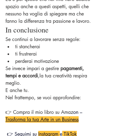
spazio anche a questi aspetti, quelli che 
nessuno ha voglia di spiegare ma che 
fanno la differenza tra passione e lavoro.
In conclusione
Se continui a lavorare senza regole:
ti stancherai
ti frustrerai
perderai motivazione
Se invece impari a gestire 
pagamenti, 
tempi e accordi
,la tua creatività respira 
meglio.
E anche tu.
Nel frattempo, se vuoi approfondire:
👉 Compra il mio libro su Amaz
on – 
Trasforma la tua Arte in un Business
 👉 Seguimi su 
Instagram
e
TikTok