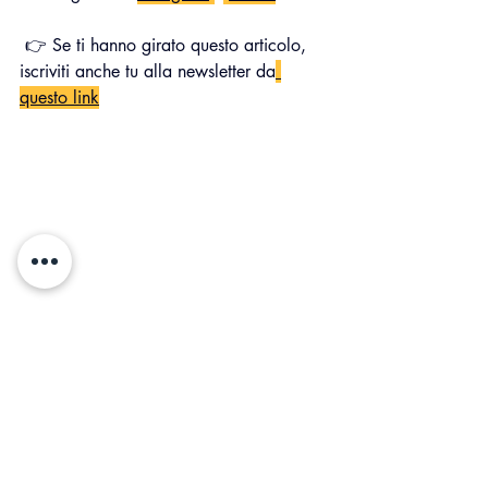
 👉 Se ti hanno girato questo articolo, 
iscriviti anche tu alla newsletter da
questo link
Sai che il mio libretto sta già aiutando 
centinaia di artisti a guadagnare ? 
Si legge in pochissimo tempo è diretto, 