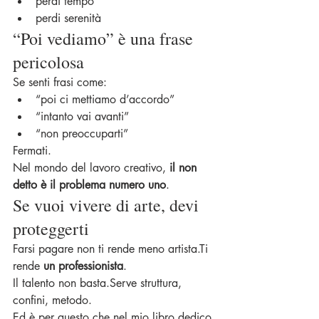
perdi tempo
perdi serenità
“Poi vediamo” è una frase 
pericolosa
Se senti frasi come:
“poi ci mettiamo d’accordo”
“intanto vai avanti”
“non preoccuparti”
Fermati.
Nel mondo del lavoro creativo, 
il non 
detto è il problema numero uno
.
Se vuoi vivere di arte, devi 
proteggerti
Farsi pagare non ti rende meno artista.Ti 
rende 
un professionista
.
Il talento non basta.Serve struttura, 
confini, metodo.
Ed è per questo che nel mio libro dedico 