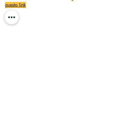
questo link
Sai che il mio libretto sta già aiutando 
centinaia di artisti a guadagnare ? 
Si legge in pochissimo tempo è diretto, 
semplice e pragmatico e si basa sulla 
mia esperienza reale ! Come dico 
sempre: "Il miglior investimento su noi 