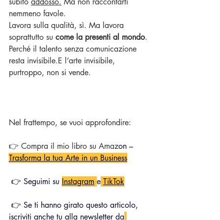
subito 
addosso.
 Ma non raccontarti 
nemmeno favole.
Lavora sulla qualità, sì. Ma lavora 
soprattutto su 
come la presenti al mondo
.
Perché il talento senza comunicazione 
resta invisibile.E l’arte invisibile, 
purtroppo, non si vende.
Nel frattempo, se vuoi approfondire:
👉 Compra il mio libro su Amaz
on – 
Trasforma la tua Arte in un Business
 👉 Seguimi su 
Instagram
e
TikTok
 👉 Se ti hanno girato questo articolo, 
iscriviti anche tu alla newsletter da